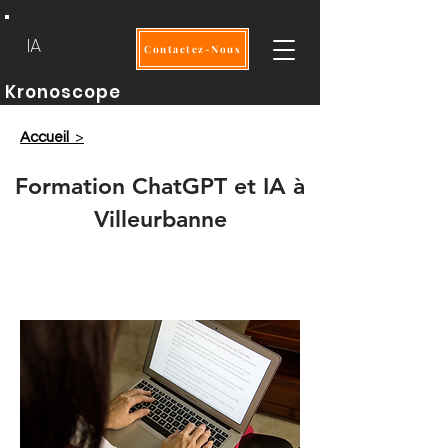
IA
Contactez-Nous
Kronoscope
Accueil
>
Formation ChatGPT et IA à
Villeurbanne
Intra
2 jours
OPCO