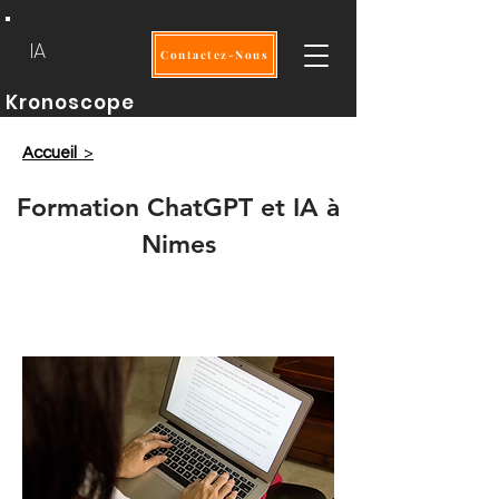
IA
Contactez-Nous
Kronoscope
Accueil
>
Formation ChatGPT et IA à
Nimes
Intra
2 jours
OPCO