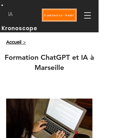
IA
Contactez-Nous
Kronoscope
Accueil
>
Formation ChatGPT et IA à
Marseille
Intra
2 jours
OPCO