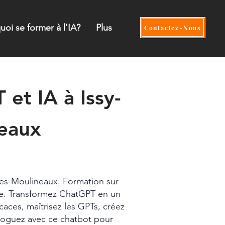
uoi se former à l'IA?
Plus
Contactez-Nous
et IA à Issy-
neaux
OPCO
es-Moulineaux. Formation sur
se. Transformez ChatGPT en un
caces, maîtrisez les GPTs, créez
aloguez avec ce chatbot pour