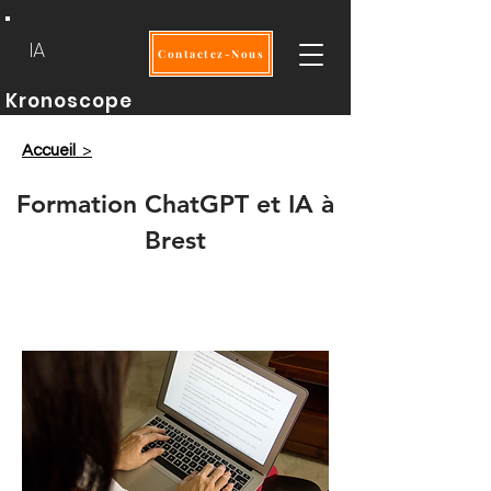
IA
Contactez-Nous
Kronoscope
Accueil
>
Formation ChatGPT et IA à
Brest
Intra
2 jours
OPCO