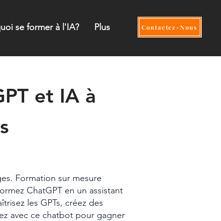
uoi se former à l'IA?
Plus
Contactez-Nous
PT et IA à
s
OPCO
es. Formation sur mesure
sformez ChatGPT en un assistant
îtrisez les GPTs, créez des
uez avec ce chatbot pour gagner