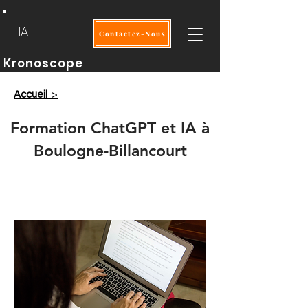
IA
Contactez-Nous
Kronoscope
Accueil
>
Formation ChatGPT et IA à
Boulogne-Billancourt
Intra
2 jours
OPCO