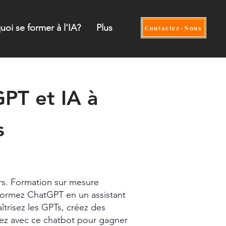
uoi se former à l'IA?
Plus
Contactez-Nous
PT et IA à
s
OPCO
rs. Formation sur mesure
sformez ChatGPT en un assistant
îtrisez les GPTs, créez des
uez avec ce chatbot pour gagner